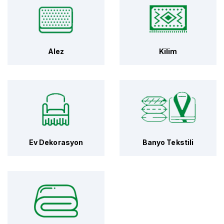
Alez
Kilim
Ev Dekorasyon
Banyo Tekstili