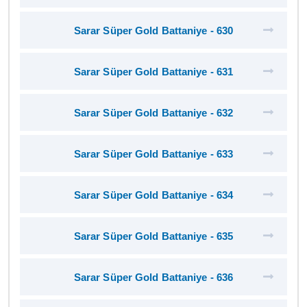
Sarar Süper Gold Battaniye - 630
Sarar Süper Gold Battaniye - 631
Sarar Süper Gold Battaniye - 632
Sarar Süper Gold Battaniye - 633
Sarar Süper Gold Battaniye - 634
Sarar Süper Gold Battaniye - 635
Sarar Süper Gold Battaniye - 636