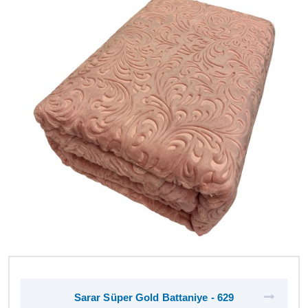
Sarar Süper Gold Battaniye - 629